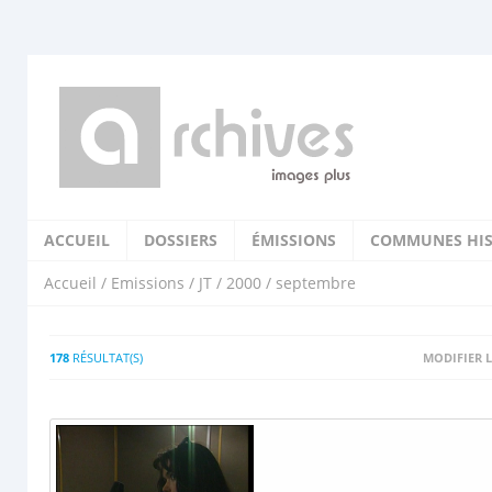
ACCUEIL
DOSSIERS
ÉMISSIONS
COMMUNES HIS
Accueil
/
Emissions
/
JT
/
2000
/ septembre
178
RÉSULTAT(S)
MODIFIER L