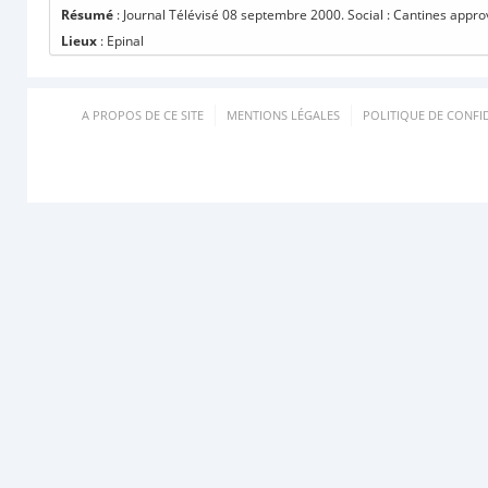
Résumé
: Journal Télévisé 08 septembre 2000. Social : Cantines approv
Lieux
: Epinal
A PROPOS DE CE SITE
MENTIONS LÉGALES
POLITIQUE DE CONFID