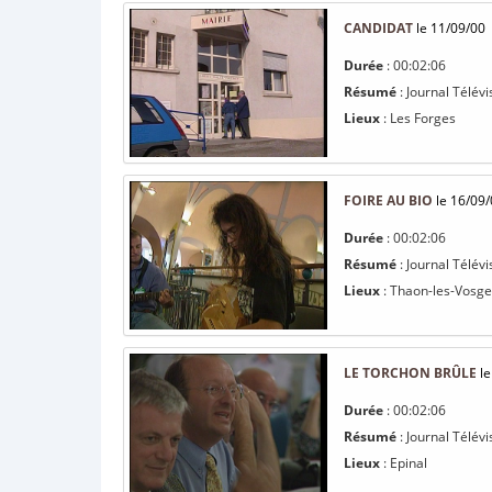
CANDIDAT
le 11/09/00
Durée
: 00:02:06
Résumé
: Journal Télév
Lieux
: Les Forges
FOIRE AU BIO
le 16/09/
Durée
: 00:02:06
Résumé
: Journal Télév
Lieux
: Thaon-les-Vosge
LE TORCHON BRÛLE
le
Durée
: 00:02:06
Résumé
: Journal Télév
Lieux
: Epinal