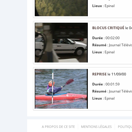
Lieux
: Epinal
BLOCUS CRITIQUÉ
le 0
Durée
: 00:02:00
Résumé
: Journal Télévi
Lieux
: Epinal
REPRISE
le 11/09/00
Durée
: 00:01:59
Résumé
: Journal Télév
Lieux
: Epinal
A PROPOS DE CE SITE
MENTIONS LÉGALES
POLITIQ