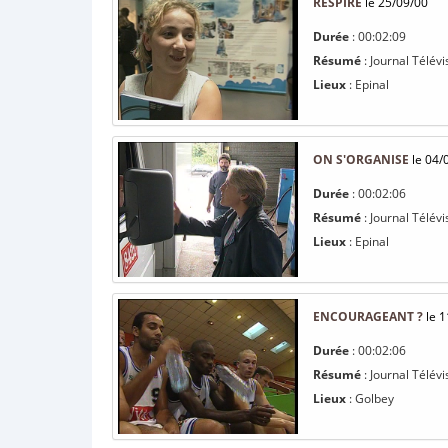
RESPIRE
le 25/09/00
Durée
: 00:02:09
Résumé
: Journal Télév
Lieux
: Epinal
ON S'ORGANISE
le 04/
Durée
: 00:02:06
Résumé
: Journal Télévi
Lieux
: Epinal
ENCOURAGEANT ?
le 1
Durée
: 00:02:06
Résumé
: Journal Télév
Lieux
: Golbey