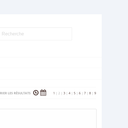
RIER LES RÉSULTATS
1
|
2
|
3
|
4
|
5
|
6
|
7
|
8
|
9