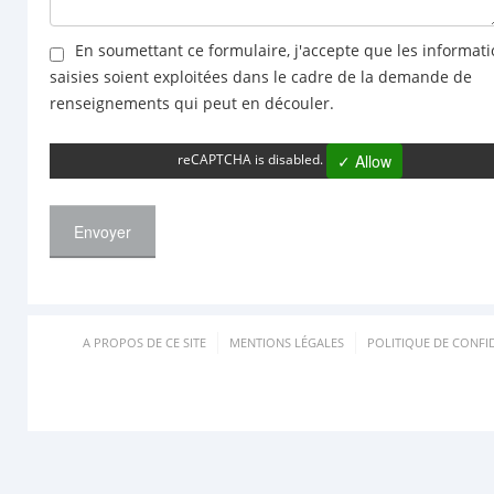
En soumettant ce formulaire, j'accepte que les informat
saisies soient exploitées dans le cadre de la demande de
renseignements qui peut en découler.
✓ Allow
reCAPTCHA is disabled.
Envoyer
A PROPOS DE CE SITE
MENTIONS LÉGALES
POLITIQUE DE CONFID