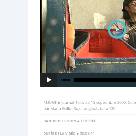
00:00
●
Journal Télévisé 15 septembre 2000. Cultu
RÉSUMÉ
par Manu Grillot Sujet original : beta 139
● 11/09/00
DATE DE DIFFUSION
● 00:01:44
DURÉE DE LA VIDÉO