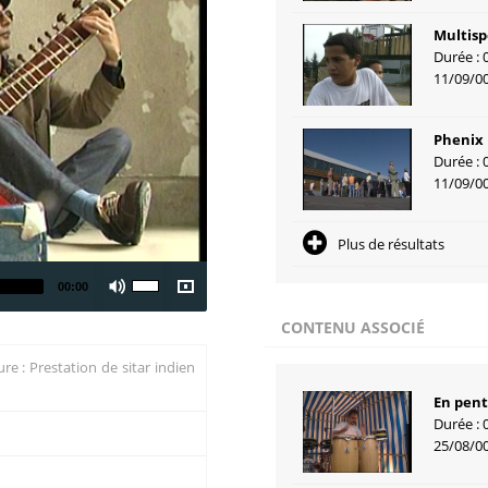
Multisp
Durée : 
11/09/0
Phenix
Durée : 
11/09/0
Plus de résultats
00:00
CONTENU ASSOCIÉ
re : Prestation de sitar indien
En pen
Durée : 
25/08/0