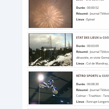
Durée
: 00:00:52
Résumé
: Journal Télévi
Lieux
: Epinal
ETAT DES LIEUX
le 03/0
Durée
: 00:03:09
Résumé
: Journal Télév
dévastée, et visite Gema
Lieux
: Col de Mandray 
RÉTRO SPORTS
le 03/0
Durée
: 00:08:30
Résumé
: Journal Télévi
Colmar - Triathlon - Tenn
Lieux
: Xonrupt-Longemer