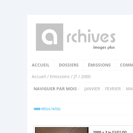
ACCUEIL
DOSSIERS
ÉMISSIONS
COMM
Accueil
/
Emissions
/
JT
/ 2000
NAVIGUER PAR MOIS
:
JANVIER
FEVRIER
MA
1809
RÉSULTAT(S)
2000 + 3
le 03/01/00