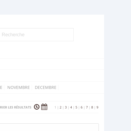
E
NOVEMBRE
DECEMBRE
RIER LES RÉSULTATS
1
|
2
|
3
|
4
|
5
|
6
|
7
|
8
|
9