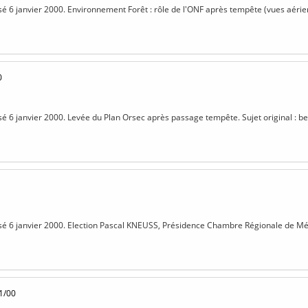
isé 6 janvier 2000. Environnement Forêt : rôle de l'ONF après tempête (vues aérien
0
isé 6 janvier 2000. Levée du Plan Orsec après passage tempête. Sujet original : b
isé 6 janvier 2000. Election Pascal KNEUSS, Présidence Chambre Régionale de Méti
1/00