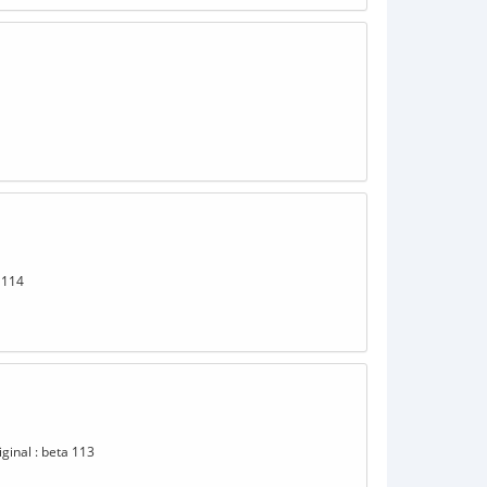
a 114
iginal : beta 113