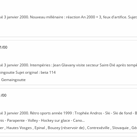
sé 3 janvier 2000. Nouveau millénaire : réaction An 2000 + 3, feux d'artifice. Sujet
1/00
isé 3 janvier 2000. Intempéries : Jean Glavany visite secteur Saint-Dié après temp
ingoutte Sujet original : beta 114
, Gemaingoutte
1/00
sé 3 janvier 2000. Rétro sports année 1999 : Trophée Andros - Ski - Ski de fond - 
is - Parapente - Volley - Hockey sur glace - Cano...
 , Hautes Vosges , Epinal , Bouzey (réservoir de) , Contrexéville , Slovaquie , 