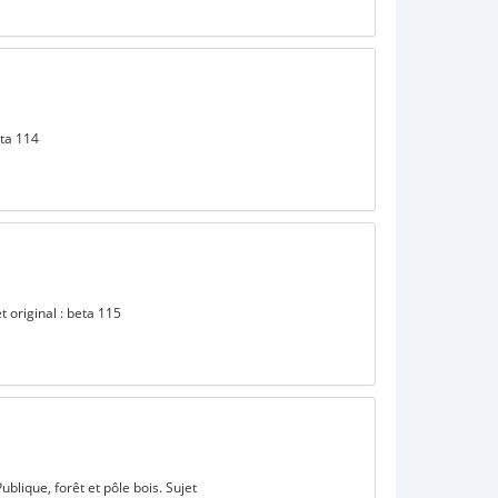
eta 114
t original : beta 115
blique, forêt et pôle bois. Sujet