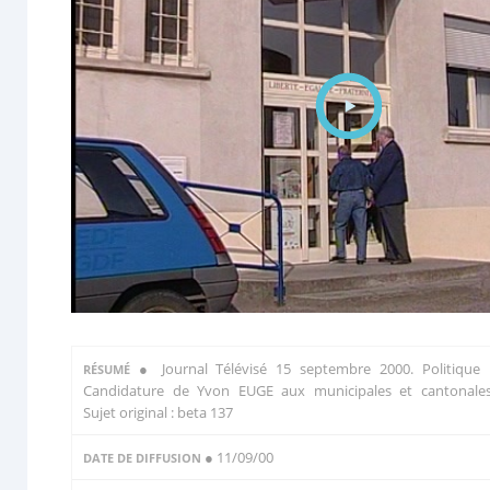
●
Journal Télévisé 15 septembre 2000. Politique 
RÉSUMÉ
Candidature de Yvon EUGE aux municipales et cantonale
Sujet original : beta 137
● 11/09/00
DATE DE DIFFUSION