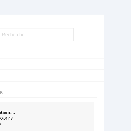
UR
tions ...
00:01:48
0