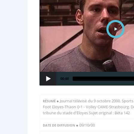
00:00
●
Journal télévisé du 9 octobre 2000. Sports
RÉSUMÉ
Foot Eloyes-Thaon 0-1 - Volley CAME-Strasbourg. Dég
tribune du stade d'Eloyes Sujet original : Béta 142
● 09/10/00
DATE DE DIFFUSION