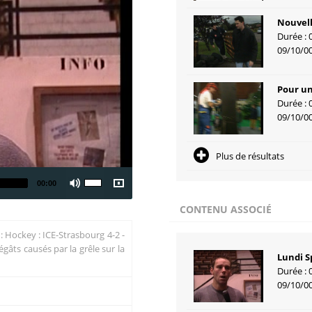
Nouvell
Durée : 
09/10/0
Pour un
Durée : 
09/10/0
Plus de résultats
00:00
CONTENU ASSOCIÉ
 : Hockey : ICE-Strasbourg 4-2 -
âts causés par la grêle sur la
Lundi S
Durée : 
09/10/0