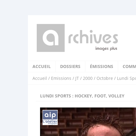
ACCUEIL
DOSSIERS
ÉMISSIONS
COMM
Accueil
/
Emissions
/
JT
/
2000
/
Octobre
/ Lundi Spo
LUNDI SPORTS : HOCKEY, FOOT, VOLLEY