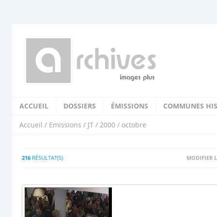
ACCUEIL
DOSSIERS
ÉMISSIONS
COMMUNES HIS
Accueil
/
Emissions
/
JT
/
2000
/ octobre
216
RÉSULTAT(S)
MODIFIER L