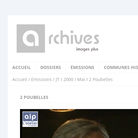
ACCUEIL
DOSSIERS
ÉMISSIONS
COMMUNES HIS
Accueil
/
Emissions
/
JT
/
2000
/
Mai
/ 2 Poubelles
2 POUBELLES