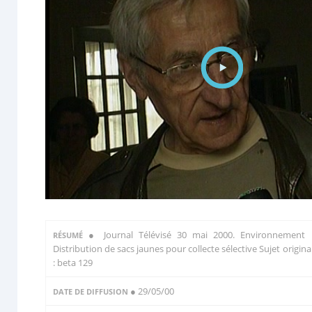
●
Journal Télévisé 30 mai 2000. Environnement 
RÉSUMÉ
Distribution de sacs jaunes pour collecte sélective Sujet origina
: beta 129
● 29/05/00
DATE DE DIFFUSION