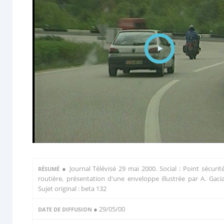
●
Journal Télévisé 29 mai 2000. Social : Point sécurit
RÉSUMÉ
routière, présentation d'une enveloppe illustrée par A. Gaci
Sujet original : beta 132
● 29/05/00
DATE DE DIFFUSION