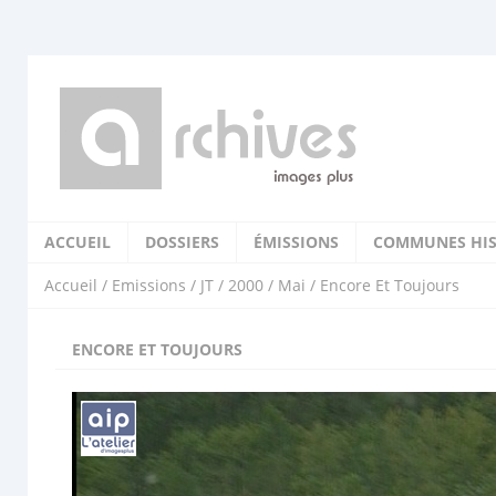
ACCUEIL
DOSSIERS
ÉMISSIONS
COMMUNES HIS
Accueil
/
Emissions
/
JT
/
2000
/
Mai
/ Encore Et Toujours
ENCORE ET TOUJOURS