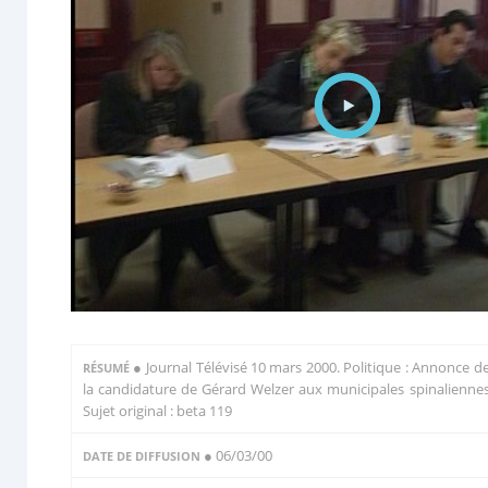
●
Journal Télévisé 10 mars 2000. Politique : Annonce d
RÉSUMÉ
la candidature de Gérard Welzer aux municipales spinalienne
Sujet original : beta 119
● 06/03/00
DATE DE DIFFUSION