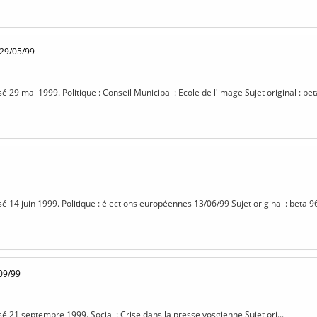
 29/05/99
sé 29 mai 1999. Politique : Conseil Municipal : Ecole de l'image Sujet original : be
sé 14 juin 1999. Politique : élections européennes 13/06/99 Sujet original : beta 9
09/99
sé 21 septembre 1999. Social : Crise dans la presse vosgienne Sujet ori...