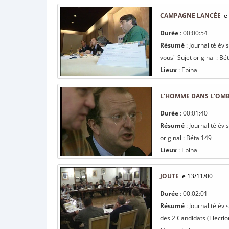
CAMPAGNE LANCÉE
le
Durée
: 00:00:54
Résumé
: Journal télév
vous" Sujet original : Bé
Lieux
: Epinal
L'HOMME DANS L'OM
Durée
: 00:01:40
Résumé
: Journal télév
original : Béta 149
Lieux
: Epinal
JOUTE
le 13/11/00
Durée
: 00:02:01
Résumé
: Journal télév
des 2 Candidats (Electio