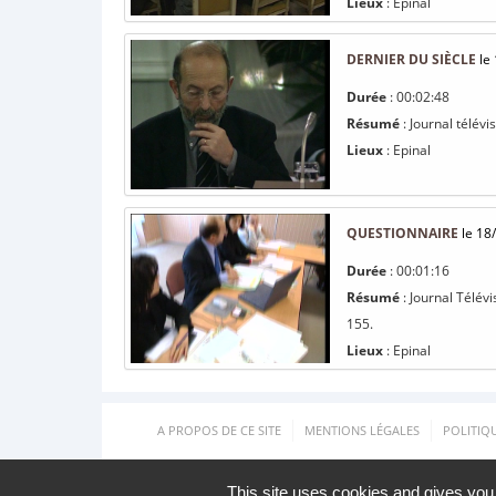
Lieux
: Epinal
DERNIER DU SIÈCLE
le
Durée
: 00:02:48
Résumé
: Journal télévi
Lieux
: Epinal
QUESTIONNAIRE
le 18
Durée
: 00:01:16
Résumé
: Journal Télév
155.
Lieux
: Epinal
A PROPOS DE CE SITE
MENTIONS LÉGALES
POLITIQ
This site uses cookies and gives you