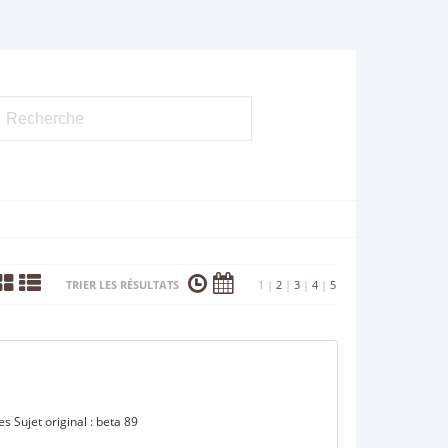
TRIER LES RÉSULTATS
1
|
2
|
3
|
4
|
5
 Sujet original : beta 89