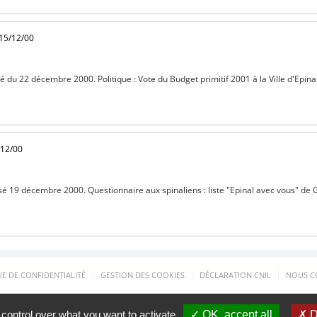
 15/12/00
sé du 22 décembre 2000. Politique : Vote du Budget primitif 2001 à la Ville d'Epinal
/12/00
isé 19 décembre 2000. Questionnaire aux spinaliens : liste "Epinal avec vous" de G
UE DE CONFIDENTIALITÉ
GESTION DES COOKIES
DÉCLARATION CNIL
NOUS C
 control over what you want to activate
✓ OK, accept all
✗ D