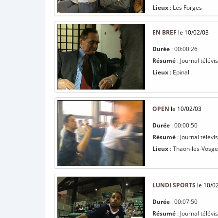
Lieux
: Les Forges
EN BREF
le 10/02/03
Durée
: 00:00:26
Résumé
: Journal télév
Lieux
: Epinal
OPEN
le 10/02/03
Durée
: 00:00:50
Résumé
: Journal télévi
Lieux
: Thaon-les-Vosge
LUNDI SPORTS
le 10/0
Durée
: 00:07:50
Résumé
: Journal télév