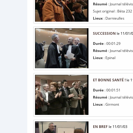
Résumé
: Journal télév
Sujet original : Béta 232
Lieux
: Darnieulles
SUCCESSION
le 11/01/
Durée
: 00:01:29
Résumé
: Journal télév
Lieux
: Epinal
ET BONNE SANTÉ !
le 1
Durée
: 00:01:51
Résumé
: Journal télév
Lieux
: Girmont
EN BREF
le 11/01/03