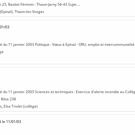
25, Basket Féminin : Thaon-Jarny 56-43 Sujet ...
 (Epinal), Thaon-les-Vosges
/01/03
sé du 11 janvier 2003 Politique : Vœux à Epinal - ORU, emploi et intercommunalité 
age
sé du 11 janvier 2003 Sciences et techniques : Exercice d'alerte incendie au Collèg
: Béta 238
, Elsa Triolet (collège)
S
le 11/01/03