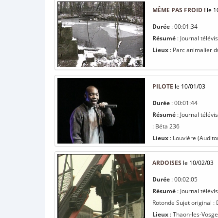
MÊME PAS FROID !
le 1
Durée
: 00:01:34
Résumé
: Journal télév
Lieux
: Parc animalier d
PILOTE
le 10/01/03
Durée
: 00:01:44
Résumé
: Journal télévi
: Béta 236
Lieux
: Louvière (Audito
ARDOISES
le 10/02/03
Durée
: 00:02:05
Résumé
: Journal télév
Rotonde Sujet original :
Lieux
: Thaon-les-Vosge