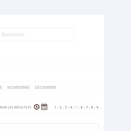
E
NOVEMBRE
DECEMBRE
RIER LES RÉSULTATS
1
|
2
|
3
|
4
|
5
|
6
|
7
|
8
|
9