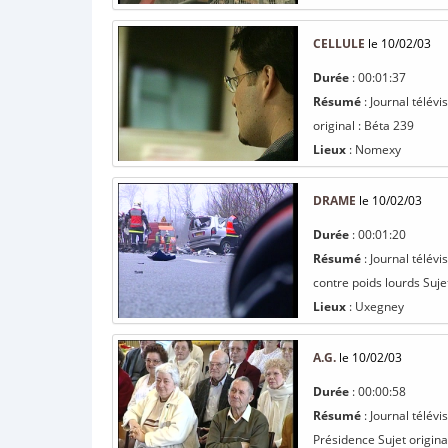
CELLULE
le 10/02/03
Durée
: 00:01:37
Résumé
: Journal télév
original : Béta 239
Lieux
: Nomexy
DRAME
le 10/02/03
Durée
: 00:01:20
Résumé
: Journal télév
contre poids lourds Sujet
Lieux
: Uxegney
A.G.
le 10/02/03
Durée
: 00:00:58
Résumé
: Journal télév
Présidence Sujet origina