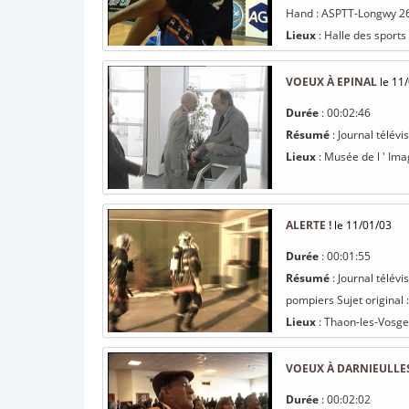
Hand : ASPTT-Longwy 26-
Lieux
: Halle des sports
VOEUX À EPINAL
le 11
Durée
: 00:02:46
Résumé
: Journal télévi
Lieux
: Musée de l ' Im
ALERTE !
le 11/01/03
Durée
: 00:01:55
Résumé
: Journal télévi
pompiers Sujet original 
Lieux
: Thaon-les-Vosges
VOEUX À DARNIEULLE
Durée
: 00:02:02