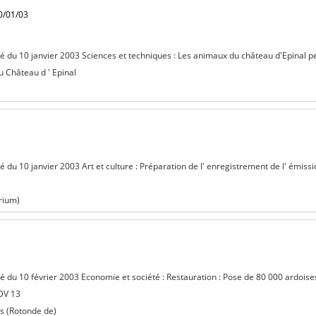
0/01/03
isé du 10 janvier 2003 Sciences et techniques : Les animaux du château d'Epinal pen
u Château d ' Epinal
sé du 10 janvier 2003 Art et culture : Préparation de l' enregistrement de l' émissio
rium)
isé du 10 février 2003 Economie et société : Restauration : Pose de 80 000 ardoises
 DV 13
s (Rotonde de)