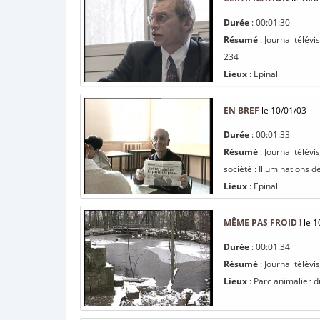
Durée
: 00:01:30
Résumé
: Journal télév
234
Lieux
: Epinal
EN BREF
le 10/01/03
Durée
: 00:01:33
Résumé
: Journal télév
société : Illuminations d
Lieux
: Epinal
MÊME PAS FROID !
le 1
Durée
: 00:01:34
Résumé
: Journal télév
Lieux
: Parc animalier d