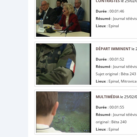
CONTRASTÉS
le 25/02/
Durée
: 00:01:46
Résumé
: Journal télévi
Lieux
: Epinal
DÉPART IMMINENT
le 
Durée
: 00:01:52
Résumé
: Journal télévi
Sujet original : Béta 243
Lieux
: Epinal, Mitrovica
MULTIMÉDIA
le 25/02/
Durée
: 00:01:55
Résumé
: Journal télév
original : Béta 240
Lieux
: Epinal