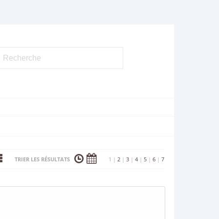
TRIER LES RÉSULTATS
1
|
2
|
3
|
4
|
5
|
6
|
7