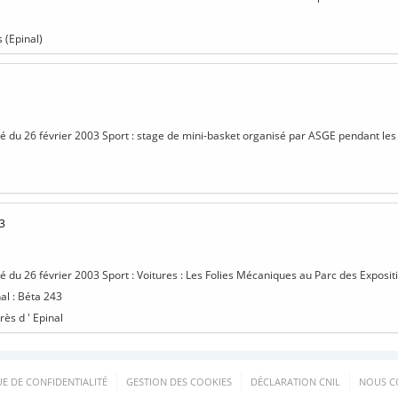
 (Epinal)
isé du 26 février 2003 Sport : stage de mini-basket organisé par ASGE pendant les
3
isé du 26 février 2003 Sport : Voitures : Les Folies Mécaniques au Parc des Exposit
nal : Béta 243
ès d ' Epinal
UE DE CONFIDENTIALITÉ
GESTION DES COOKIES
DÉCLARATION CNIL
NOUS C