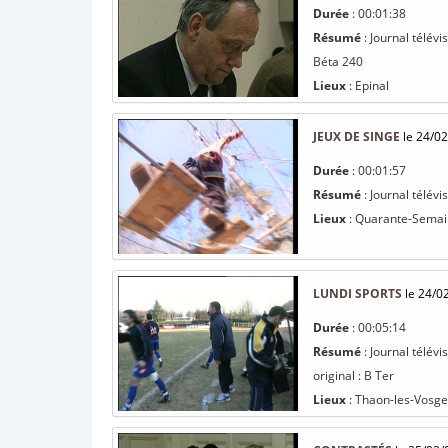
Durée
: 00:01:38
Résumé
: Journal télévi
Béta 240
Lieux
: Epinal
JEUX DE SINGE
le 24/02
Durée
: 00:01:57
Résumé
: Journal télév
Lieux
: Quarante-Semaine
LUNDI SPORTS
le 24/0
Durée
: 00:05:14
Résumé
: Journal télévi
original : B Ter
Lieux
: Thaon-les-Vosge