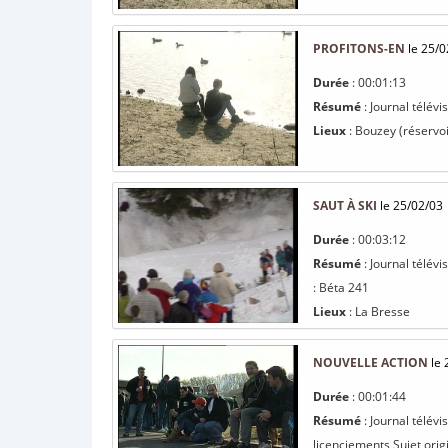
PROFITONS-EN
le 25/0
Durée
: 00:01:13
Résumé
: Journal télév
Lieux
: Bouzey (réservoi
SAUT À SKI
le 25/02/03
Durée
: 00:03:12
Résumé
: Journal télév
: Béta 241
Lieux
: La Bresse
NOUVELLE ACTION
le 
Durée
: 00:01:44
Résumé
: Journal télév
licenciements Sujet orig