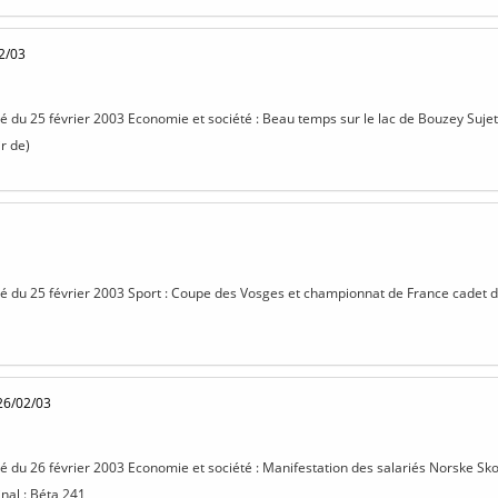
2/03
isé du 25 février 2003 Economie et société : Beau temps sur le lac de Bouzey Sujet 
r de)
isé du 25 février 2003 Sport : Coupe des Vosges et championnat de France cadet de 
26/02/03
isé du 26 février 2003 Economie et société : Manifestation des salariés Norske Sk
inal : Béta 241