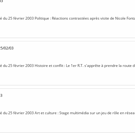
03
sé du 25 février 2003 Politique : Réactions contrastées après visite de Nicole Fonta
25/02/03
sé du 25 février 2003 Histoire et conflit : Le 1er R.T. s'apprête à prendre la rout
03
isé du 25 février 2003 Art et culture : Stage multimédia sur un jeu de rôle en rése