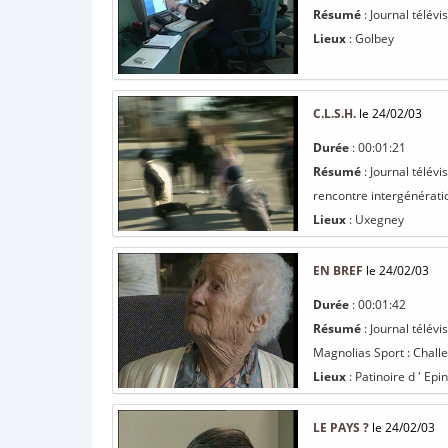
Résumé
: Journal télév
Lieux
: Golbey
C.L.S.H.
le 24/02/03
Durée
: 00:01:21
Résumé
: Journal télév
rencontre intergénératio
Lieux
: Uxegney
EN BREF
le 24/02/03
Durée
: 00:01:42
Résumé
: Journal télévi
Magnolias Sport : Challe
Lieux
: Patinoire d ' Epin
LE PAYS ?
le 24/02/03