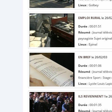
Lieux
: Golbey
EMPLOI RURAL
le 26/0
Durée
: 00:01:51
Résumé
: Journal télév
paysagiste Sujet origina
Lieux
: Epinal
EN BREF
le 26/02/03
Durée
: 00:01:06
Résumé
: Journal télévi
financière Sport : Stage
Lieux
: Lycée Louis Lapi
ILS REVIENNENT !
le 26
Durée
: 00:01:35
Résumé
: Journal télév