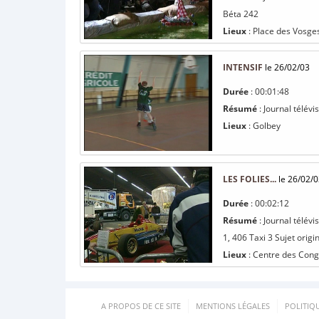
Béta 242
Lieux
: Place des Vosges
INTENSIF
le 26/02/03
Durée
: 00:01:48
Résumé
: Journal télév
Lieux
: Golbey
LES FOLIES...
le 26/02/0
Durée
: 00:02:12
Résumé
: Journal télév
1, 406 Taxi 3 Sujet origi
Lieux
: Centre des Congr
A PROPOS DE CE SITE
MENTIONS LÉGALES
POLITIQ