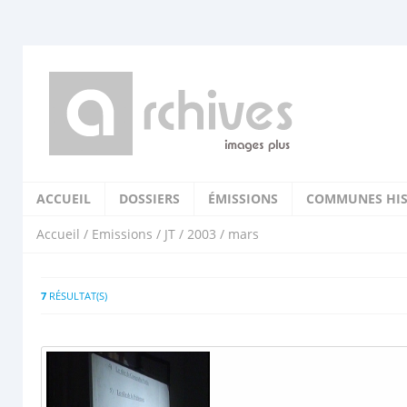
ACCUEIL
DOSSIERS
ÉMISSIONS
COMMUNES HIS
Accueil
/
Emissions
/
JT
/
2003
/ mars
7
RÉSULTAT(S)