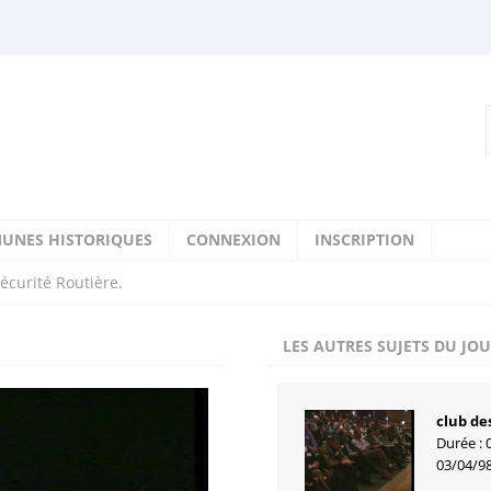
UNES HISTORIQUES
CONNEXION
INSCRIPTION
écurité Routière.
LES AUTRES SUJETS DU JO
club des
Durée : 
03/04/9