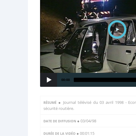
00:00
●
Journal télévisé du 03 avril 1998 - Eco
RÉSUMÉ
sécurité routière.
● 03/04/98
DATE DE DIFFUSION
● 00:01:15
DURÉE DE LA VIDÉO