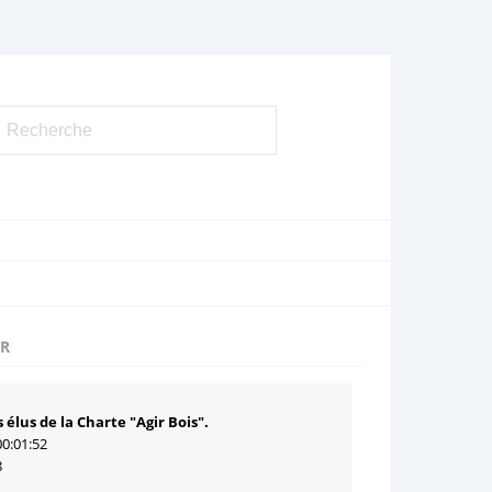
UR
 élus de la Charte "Agir Bois".
00:01:52
8