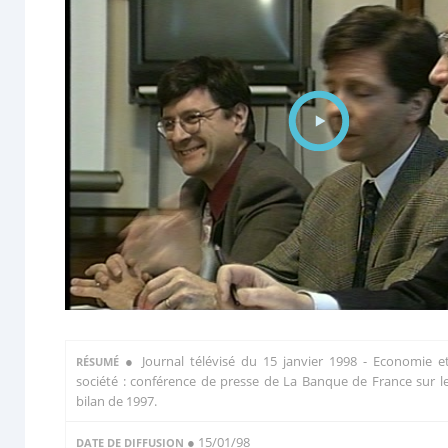
●
Journal télévisé du 15 janvier 1998 - Economie e
RÉSUMÉ
société : conférence de presse de La Banque de France sur l
bilan de 1997.
● 15/01/98
DATE DE DIFFUSION