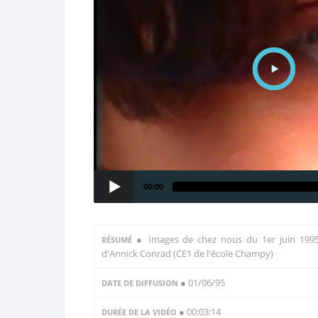
00:00
●
Images de chez nous du 1er juin 1995
RÉSUMÉ
d'Annick Conrad (CE1 de l'école Champy)
● 01/06/95
DATE DE DIFFUSION
● 00:03:14
DURÉE DE LA VIDÉO