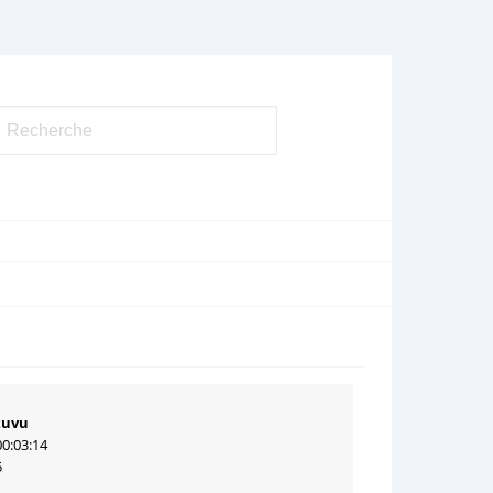
tuvu
00:03:14
5