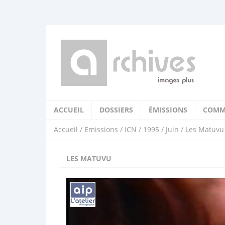
ACCUEIL
DOSSIERS
ÉMISSIONS
COMM
Accueil
/
Emissions
/
ICN
/
1995
/
Juin
/ Les Matuvu
LES MATUVU