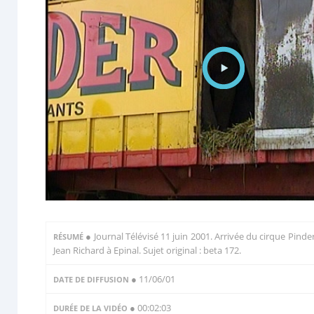
●
Journal Télévisé 11 juin 2001. Arrivée du cirque Pinde
RÉSUMÉ
Jean Richard à Epinal. Sujet original : beta 172.
● 11/06/01
DATE DE DIFFUSION
● 00:02:03
DURÉE DE LA VIDÉO