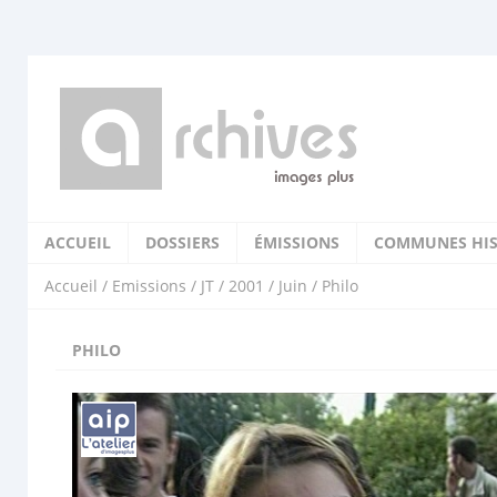
ACCUEIL
DOSSIERS
ÉMISSIONS
COMMUNES HIS
Accueil
/
Emissions
/
JT
/
2001
/
Juin
/ Philo
PHILO