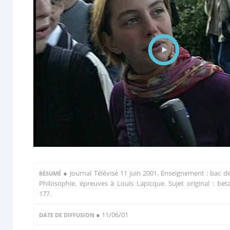
●
Journal Télévisé 11 juin 2001. Enseignement : bac d
RÉSUMÉ
Philosophie, épreuves à Louis Lapicque. Sujet original : bet
177.
● 11/06/01
DATE DE DIFFUSION