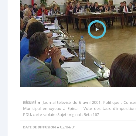
●
Journal télévisé du 6 avril 2001. Politique : Consei
RÉSUMÉ
Municipal ennuyeux à Epinal : Vote des taux d'imposition
PDU, carte scolaire Sujet original : Béta 167
● 02/04/01
DATE DE DIFFUSION