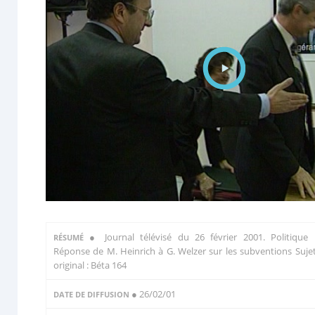
●
Journal télévisé du 26 février 2001. Politique 
RÉSUMÉ
Réponse de M. Heinrich à G. Welzer sur les subventions Suje
original : Béta 164
● 26/02/01
DATE DE DIFFUSION