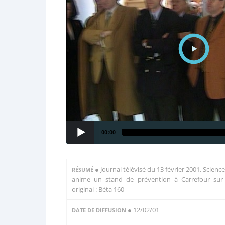
00:00
●
Journal télévisé du 13 février 2001. Scienc
RÉSUMÉ
anime un stand de prévention à Carrefour sur l
original : Béta 160
● 12/02/01
DATE DE DIFFUSION