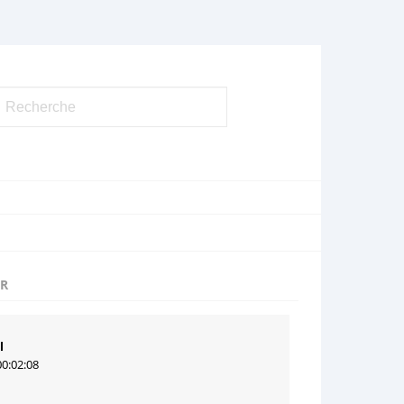
UR
l
00:02:08
1