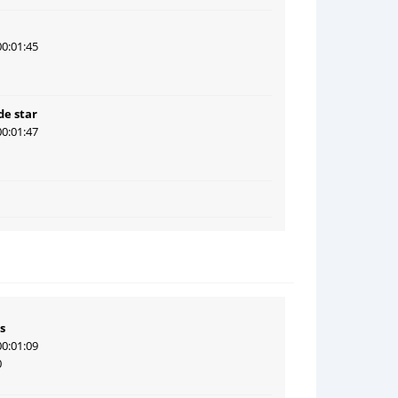
00:01:45
1
de star
00:01:47
1
s
00:01:09
0