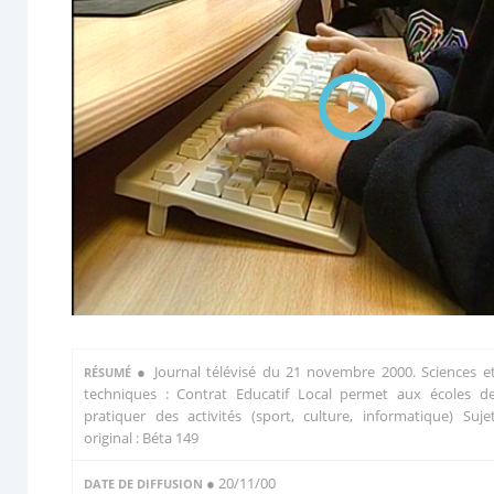
●
Journal télévisé du 21 novembre 2000. Sciences e
RÉSUMÉ
techniques : Contrat Educatif Local permet aux écoles d
pratiquer des activités (sport, culture, informatique) Suje
original : Béta 149
● 20/11/00
DATE DE DIFFUSION