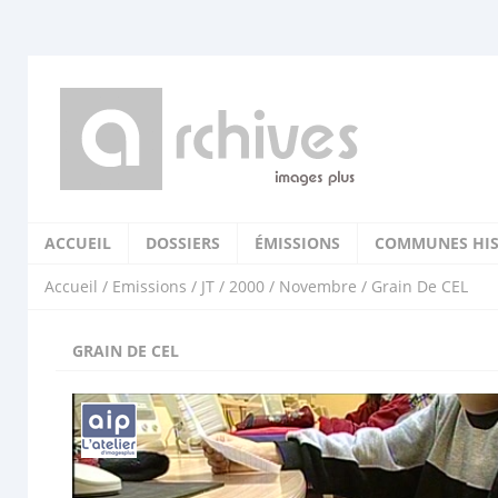
ACCUEIL
DOSSIERS
ÉMISSIONS
COMMUNES HIS
Accueil
/
Emissions
/
JT
/
2000
/
Novembre
/ Grain De CEL
GRAIN DE CEL