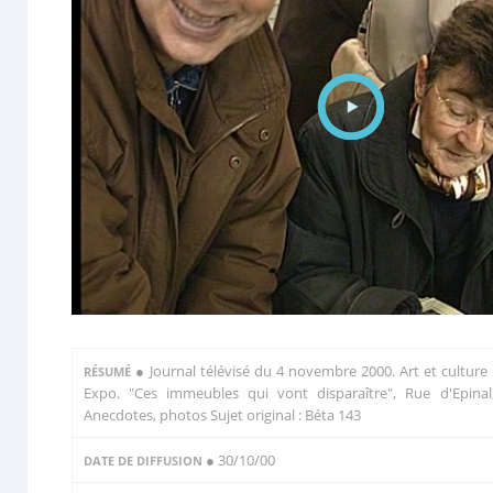
●
Journal télévisé du 4 novembre 2000. Art et culture 
RÉSUMÉ
Expo. "Ces immeubles qui vont disparaître", Rue d'Epinal
Anecdotes, photos Sujet original : Béta 143
● 30/10/00
DATE DE DIFFUSION