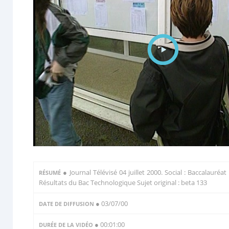
●
Journal Télévisé 04 juillet 2000. Social : Baccalauréat 
RÉSUMÉ
Résultats du Bac Technologique Sujet original : beta 133
● 03/07/00
DATE DE DIFFUSION
● 00:01:00
DURÉE DE LA VIDÉO