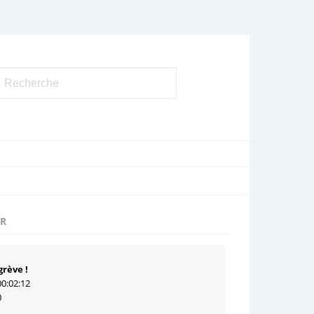
UR
grève !
00:02:12
0