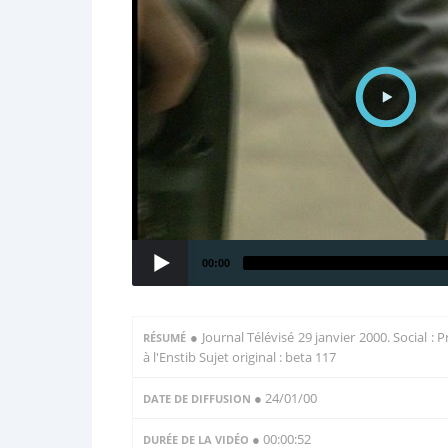
00:00
●
Journal Télévisé 29 janvier 2000. Social : P
RÉSUMÉ
à l'Enstib Sujet original : beta 117
● 24/01/00
DATE DE DIFFUSION
● 00:00:52
DURÉE DE LA VIDÉO