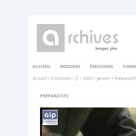
ACCUEIL
DOSSIERS
ÉMISSIONS
COMM
Accueil
/
Emissions
/
JT
/
2000
/
Janvier
/ Préparatif
PRÉPARATIFS