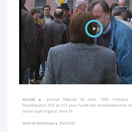
●
Journal Télévisé 30 mars 1999. Politique 
RÉSUMÉ
Manifestation PCF et CGT pour l'arrêt des bombardements e
Serbie Sujet original : beta 76
● 30/03/99
DATE DE DIFFUSION