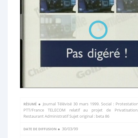
●
Journal Télévisé 30 mars 1999. Social : Protestatio
RÉSUMÉ
PTT/France TELECOM relatif au projet de Privatisation
Restaurant Administratif Sujet original : beta 86
● 30/03/99
DATE DE DIFFUSION