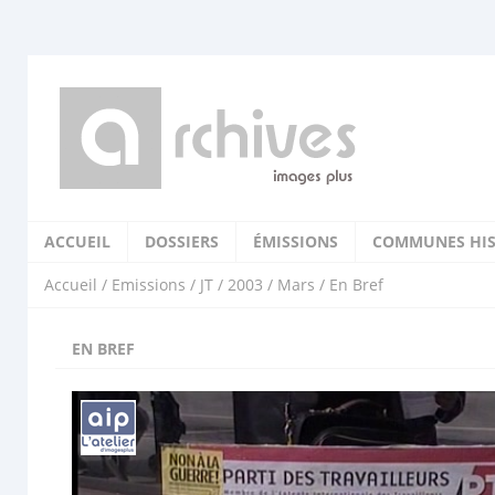
ACCUEIL
DOSSIERS
ÉMISSIONS
COMMUNES HIS
Accueil
/
Emissions
/
JT
/
2003
/
Mars
/ En Bref
EN BREF