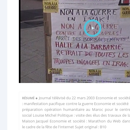
●
Journal télévisé du 22 mars 2003 Economie et sociét
RÉSUMÉ
: manifestation pacifique contre la guerre Economie et société 
préparation opération humanitaire au Maroc pour le centr
social Louise Michel Politique : visite des élus des travaux de l
Maison Jacquel Economie et société : Marathon du Web dan
le cadre de la fête de l'Internet Sujet original : B10