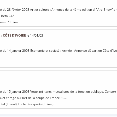
isé du 28 février 2003 Art et culture : Annonce de la 4ème édition d' "Arti-Show" 
 : Béta 242
ès d ' Epinal
: CÔTE D'IVOIRE
le 14/01/03
isé du 14 janvier 2003 Economie et société : Armée : Annonce départ en Côte d'Ivoir
isé du 15 janvier 2003 Vœux militants mutualistes de la fonction publique, Concert-
ket : tirage au sort de la coupe de France Su...
al (Epinal), Halle des sports (Epinal)