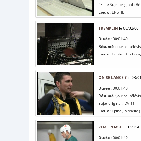
l'Esite Sujet original : B
Lieux
: ENSTIB
TREMPLIN
le 08/02/03
Durée
: 00:01:40
Résumé
: Journal télévi
Lieux
: Centre des Congr
ON SE LANCE ?
le 03/0
Durée
: 00:01:40
Résumé
: Journal télév
Sujet original : DV 11
Lieux
: Epinal, Moselle (
2ÈME PHASE
le 03/01/0
Durée
: 00:01:40