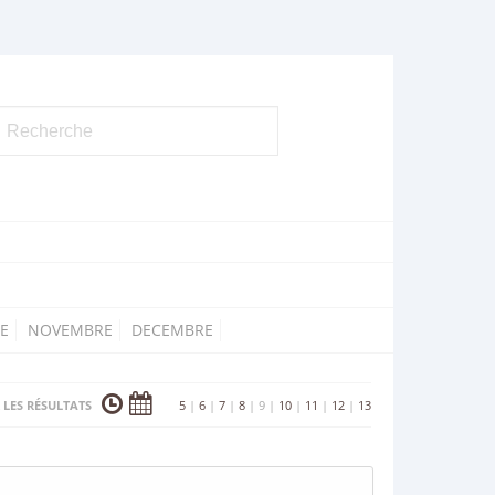
E
NOVEMBRE
DECEMBRE
 LES RÉSULTATS
5
|
6
|
7
|
8
|
9
|
10
|
11
|
12
|
13