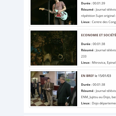
Durée
: 00:01:39
Résumé
: Journal télév
répétition Sujet original
Lieux
: Centre des Congr
ECONOMIE ET SOCIÉTÉ 
Durée
: 00:01:38
Résumé
: Journal télév
233
Lieux
: Mitrovica, Epinal
EN BREF
le 15/01/03
Durée
: 00:01:38
Résumé
: Journal télév
ENM, Jujitsu au Dojo, bas
Lieux
: Dojo département