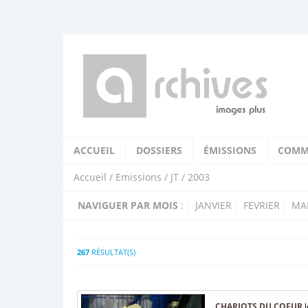
ACCUEIL
DOSSIERS
ÉMISSIONS
COMM
Accueil
/
Emissions
/
JT
/ 2003
NAVIGUER PAR MOIS
:
JANVIER
FEVRIER
MA
267
RÉSULTAT(S)
CHARIOTS DU COEUR
l