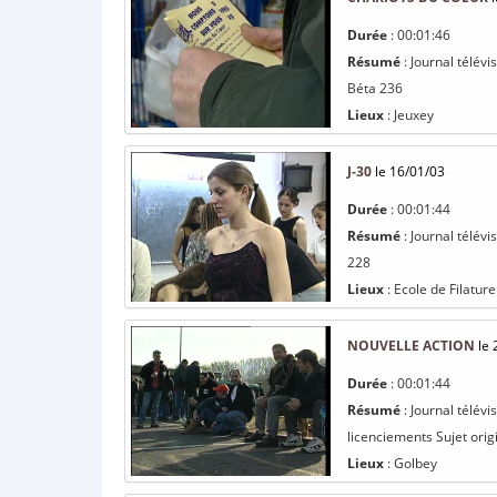
Durée
: 00:01:46
Résumé
: Journal télév
Béta 236
Lieux
: Jeuxey
J-30
le 16/01/03
Durée
: 00:01:44
Résumé
: Journal télévi
228
Lieux
: Ecole de Filature
NOUVELLE ACTION
le 
Durée
: 00:01:44
Résumé
: Journal télév
licenciements Sujet orig
Lieux
: Golbey