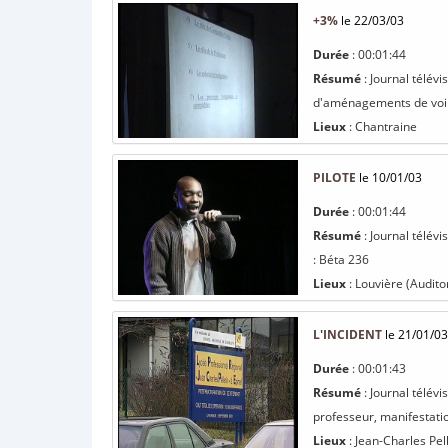
+3%
le 22/03/03
Durée
: 00:01:44
Résumé
: Journal télév
d'aménagements de voiri
Lieux
: Chantraine
PILOTE
le 10/01/03
Durée
: 00:01:44
Résumé
: Journal télévi
: Béta 236
Lieux
: Louvière (Audito
L'INCIDENT
le 21/01/03
Durée
: 00:01:43
Résumé
: Journal télévi
professeur, manifestation
Lieux
: Jean-Charles Pell