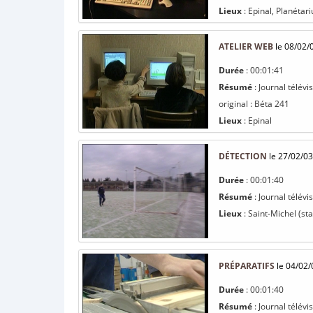
Lieux
: Epinal, Planétari
ATELIER WEB
le 08/02/
Durée
: 00:01:41
Résumé
: Journal télévi
original : Béta 241
Lieux
: Epinal
DÉTECTION
le 27/02/03
Durée
: 00:01:40
Résumé
: Journal télévi
Lieux
: Saint-Michel (st
PRÉPARATIFS
le 04/02/
Durée
: 00:01:40
Résumé
: Journal télévi