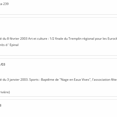
éta 239
sé du 8 février 2003 Art et culture : 1/2 finale du Tremplin régional pour les Euro
ès d ' Epinal
1/03
isé du 3 janvier 2003. Sports : Baptême de "Nage en Eaux Vives", l'association fête
rivière)
3