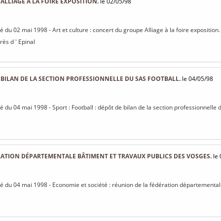
LLIAGE À LA FOIRE EXPOSITION.
le 02/05/98
sé du 02 mai 1998 - Art et culture : concert du groupe Alliage à la foire exposition.
ès d ' Epinal
 BILAN DE LA SECTION PROFESSIONNELLE DU SAS FOOTBALL.
le 04/05/98
sé du 04 mai 1998 - Sport : Football : dépôt de bilan de la section professionnelle 
RATION DÉPARTEMENTALE BÂTIMENT ET TRAVAUX PUBLICS DES VOSGES.
le 
isé du 04 mai 1998 - Economie et société : réunion de la fédération départemental