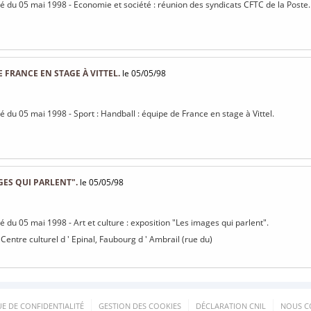
isé du 05 mai 1998 - Economie et société : réunion des syndicats CFTC de la Poste.
 FRANCE EN STAGE À VITTEL.
le 05/05/98
sé du 05 mai 1998 - Sport : Handball : équipe de France en stage à Vittel.
GES QUI PARLENT".
le 05/05/98
sé du 05 mai 1998 - Art et culture : exposition "Les images qui parlent".
 Centre culturel d ' Epinal, Faubourg d ' Ambrail (rue du)
UE DE CONFIDENTIALITÉ
GESTION DES COOKIES
DÉCLARATION CNIL
NOUS C