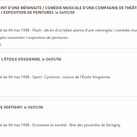
EINT D'UNE MÉNINGITE / COMÉDIE MUSICALE D'UNE COMPAGNIE DE THÉÂ
 / EXPOSITION DE PEINTURES.
le 04/05/98
isé du 04 mai 1998 - Flash : décès d'un bébé atteint d'une méningite / comédie m
loi saisonnier / exposition de peintures.
l
 L'ÉTOILE VOSGIENNE.
le 04/05/98
sé du 04 mai 1998 - Sport : Cyclisme : course de l'Étoile Vosgienne.
DE XERTIGNY.
le 04/05/98
sé du 04 mai 1998 - Economie et société : fête des pissenlits de Xertigny.