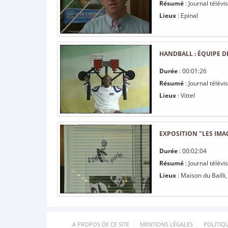
Résumé
: Journal télév
Lieux
: Epinal
HANDBALL : ÉQUIPE DE
Durée
: 00:01:26
Résumé
: Journal télévi
Lieux
: Vittel
EXPOSITION "LES IMA
Durée
: 00:02:04
Résumé
: Journal télévi
Lieux
: Maison du Bailli,
A PROPOS DE CE SITE
MENTIONS LÉGALES
POLITIQ