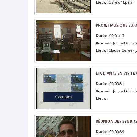
Lieux
: Gare d ' Épinal
PROJET MUSIQUE EURO
Durée
: 00:01:15
Résumé
: Journal télév
Lieux
: Claude Gellée (ly
ÉTUDIANTS EN VISITE
Durée
: 00:00:31
Résumé
: Journal télév
Lieux
:
RÉUNION DES SYNDICA
Durée
: 00:00:39