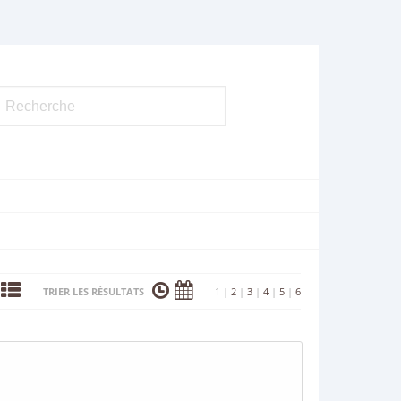
TRIER LES RÉSULTATS
1
|
2
|
3
|
4
|
5
|
6