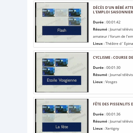
DÉCÈS D'UN BÉBÉ ATT
L'EMPLOI SAISONNIER
Durée
: 00:01:42
Résumé
: Journal télév
amateur / forum de l'emp
Lieux
: Théâtre d ' Epina
CYCLISME : COURSE DE
Durée
: 00:01:30
Résumé
: Journal télévi
Lieux
: Vosges
FÊTE DES PISSENLITS 
Durée
: 00:01:36
Résumé
: Journal télévi
Lieux
: Xertigny