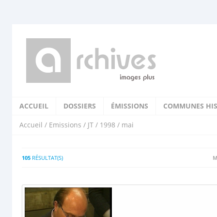
ACCUEIL
DOSSIERS
ÉMISSIONS
COMMUNES HIS
Accueil
/
Emissions
/
JT
/
1998
/ mai
105
RÉSULTAT(S)
M