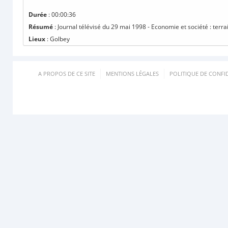
Durée
: 00:00:36
Résumé
: Journal télévisé du 29 mai 1998 - Economie et société : terr
Lieux
: Golbey
A PROPOS DE CE SITE
MENTIONS LÉGALES
POLITIQUE DE CONFID