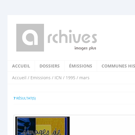
ACCUEIL
DOSSIERS
ÉMISSIONS
COMMUNES HIS
Accueil
/
Emissions
/
ICN
/
1995
/ mars
7
RÉSULTAT(S)