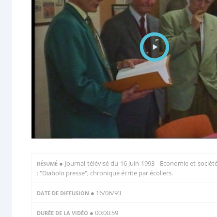
●
Journal télévisé du 16 juin 1993 - Economie et sociét
RÉSUMÉ
: "Diabolo presse", chronique écrite par écoliers.
● 16/06/93
DATE DE DIFFUSION
● 00:00:59
DURÉE DE LA VIDÉO