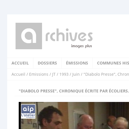
ACCUEIL
DOSSIERS
ÉMISSIONS
COMMUNES HIS
Accueil
/
Emissions
/
JT
/
1993
/
Juin
/ "Diabolo Presse", Chron
"DIABOLO PRESSE", CHRONIQUE ÉCRITE PAR ÉCOLIERS.