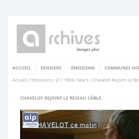
ACCUEIL
DOSSIERS
ÉMISSIONS
COMMUNES HIS
Accueil
/
Emissions
/
JT
/
1993
/
Mars
/ Chavelot Rejoint Le R
CHAVELOT REJOINT LE RÉSEAU CÂBLÉ.