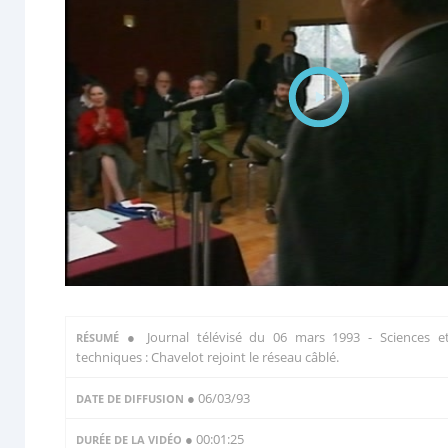
●
Journal télévisé du 06 mars 1993 - Sciences e
RÉSUMÉ
techniques : Chavelot rejoint le réseau câblé.
● 06/03/93
DATE DE DIFFUSION
● 00:01:25
DURÉE DE LA VIDÉO