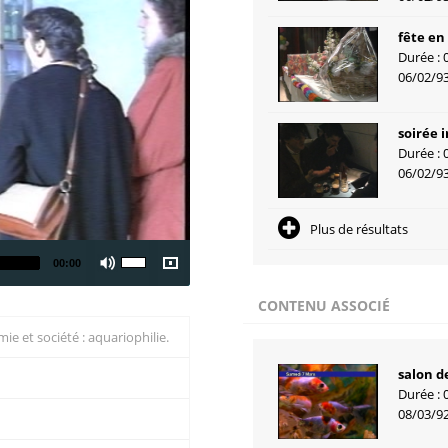
fête en
Durée : 
06/02/9
soirée i
Durée : 
06/02/9
Plus de résultats
00:00
CONTENU ASSOCIÉ
ie et société : aquariophilie.
salon de
Durée : 
08/03/9