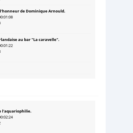
 l'honneur de Dominique Arnould.
00:01:08
3
rlandaise au bar "La caravelle".
00:01:22
3
 l'aquariophilie.
00:02:24
2