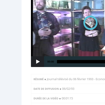
00:00
●
Journal télévisé du 06 février 1993 - Econom
RÉSUMÉ
● 06/02/93
DATE DE DIFFUSION
● 00:01:15
DURÉE DE LA VIDÉO