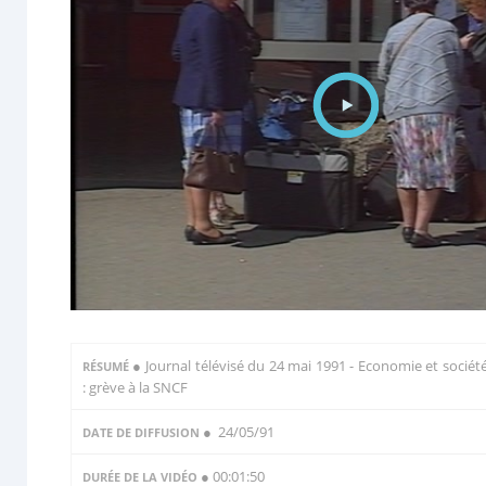
●
Journal télévisé du 24 mai 1991 - Economie et sociét
RÉSUMÉ
: grève à la SNCF
● 24/05/91
DATE DE DIFFUSION
● 00:01:50
DURÉE DE LA VIDÉO