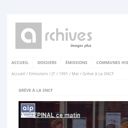
ACCUEIL
DOSSIERS
ÉMISSIONS
COMMUNES HIS
Accueil
/
Emissions
/
JT
/
1991
/
Mai
/ Grève à La SNCF
GRÈVE À LA SNCF