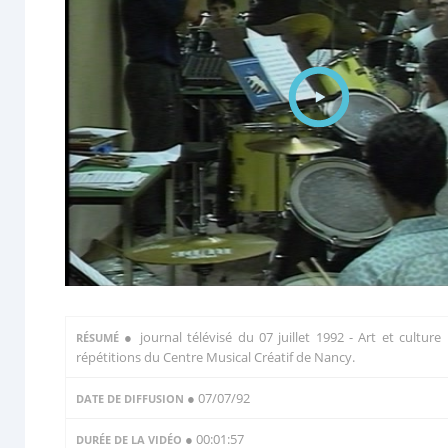
●
journal télévisé du 07 juillet 1992 - Art et culture 
RÉSUMÉ
répétitions du Centre Musical Créatif de Nancy.
● 07/07/92
DATE DE DIFFUSION
● 00:01:57
DURÉE DE LA VIDÉO