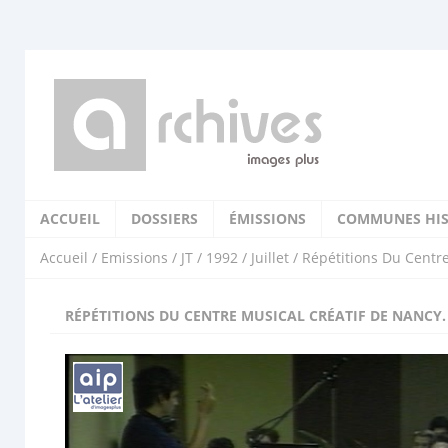
ACCUEIL
DOSSIERS
ÉMISSIONS
COMMUNES HIS
Accueil
/
Emissions
/
JT
/
1992
/
Juillet
/ Répétitions Du Centre
RÉPÉTITIONS DU CENTRE MUSICAL CRÉATIF DE NANCY.