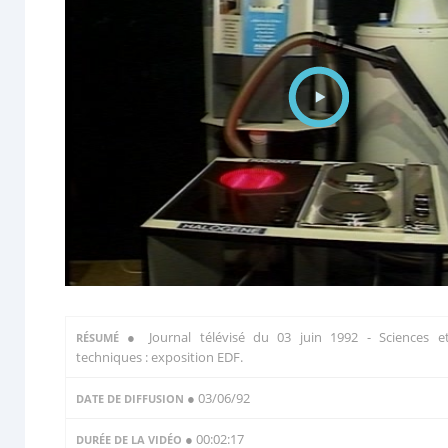
●
Journal télévisé du 03 juin 1992 - Sciences e
RÉSUMÉ
techniques : exposition EDF.
● 03/06/92
DATE DE DIFFUSION
● 00:02:17
DURÉE DE LA VIDÉO