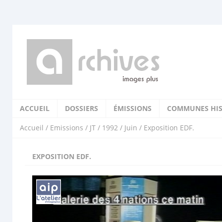
ACCUEIL
DOSSIERS
ÉMISSIONS
COMMUNES HIS
Accueil
/
Emissions
/
JT
/
1992
/
Juin
/ Exposition EDF.
EXPOSITION EDF.