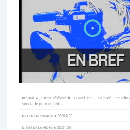
●
Journal télévisé du 08 avril 1992 - En bref : incendie 
RÉSUMÉ
spectacle pour enfants.
● 08/04/92
DATE DE DIFFUSION
● 00:01:06
DURÉE DE LA VIDÉO