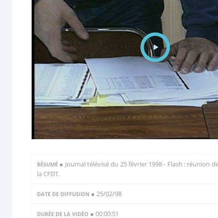
●
Journal télévisé du 25 février 1998 - Flash : réunion d
RÉSUMÉ
la CFDT.
● 25/02/98
DATE DE DIFFUSION
● 00:00:51
DURÉE DE LA VIDÉO