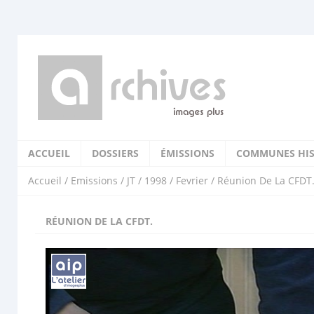
ACCUEIL
DOSSIERS
ÉMISSIONS
COMMUNES HIS
Accueil
/
Emissions
/
JT
/
1998
/
Fevrier
/ Réunion De La CFDT
RÉUNION DE LA CFDT.