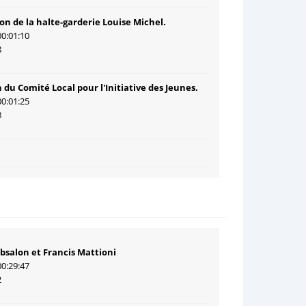
on de la halte-garderie Louise Michel.
00:01:10
8
 du Comité Local pour l'Initiative des Jeunes.
00:01:25
8
Absalon et Francis Mattioni
00:29:47
2