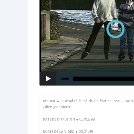
00:00
●
Journal télévisé du 05 février 1998 - Spor
RÉSUMÉ
Julien Jeanpierre.
● 05/02/98
DATE DE DIFFUSION
● 00:01:49
DURÉE DE LA VIDÉO