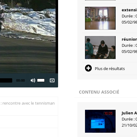
extensi
Durée : 
05/02/9
réunion
Durée : 
05/02/9
Plus de résultats
00:00
CONTENU ASSOCIÉ
t : rencontre avec le tennisman
Julien 
Durée : 
21/10/0