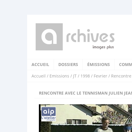
ACCUEIL
DOSSIERS
ÉMISSIONS
COMM
Accueil
/
Emissions
/
JT
/
1998
/
Fevrier
/ Rencontre 
RENCONTRE AVEC LE TENNISMAN JULIEN JEA