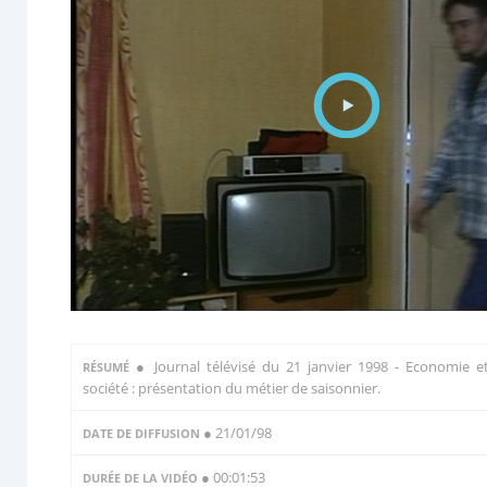
●
Journal télévisé du 21 janvier 1998 - Economie e
RÉSUMÉ
société : présentation du métier de saisonnier.
● 21/01/98
DATE DE DIFFUSION
● 00:01:53
DURÉE DE LA VIDÉO