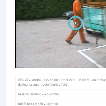
●
Journal Télévisé du 21 mai 1992 - En bref : Plan annue
RÉSUMÉ
de fleurissement pour l'année 1992
● 18/05/92
DATE DE DIFFUSION
● 00:01:10
DURÉE DE LA VIDÉO