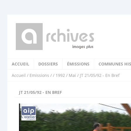
ACCUEIL
DOSSIERS
ÉMISSIONS
COMMUNES HIS
Accueil
/
Emissions
/
/
1992
/
Mai
/ JT 21/05/92 - En Bref
JT 21/05/92 - EN BREF