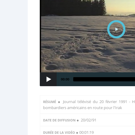
00:00
●
Journal télévisé du 20 février 1991 - Hi
RÉSUMÉ
bombardiers américains en route pour l'Irak
● 20/02/91
DATE DE DIFFUSION
● 00:01:19
DURÉE DE LA VIDÉO