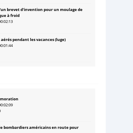
'un brevet d'invention pour un moulage de
ue à froid
00:02:13
1
 aérés pendant les vacances (luge)
00:01:44
1
moration
00:02:09
0
de bombardiers américains en route pour