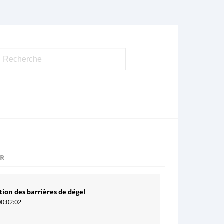
UR
ation des barrières de dégel
00:02:02
1