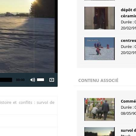
dépôt d
céramiq
Durée : 
20/02/9
centres
Durée : 
20/02/9
CONTENU ASSOCIÉ
00:00
Commé
stoire et conflits : survol de
Durée : 
08/05/9
survol 