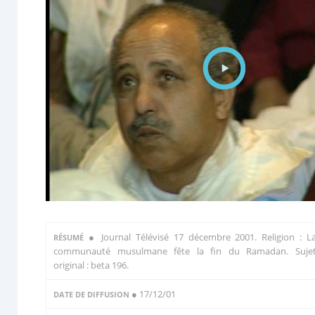
●
Journal Télévisé 17 décembre 2001. Religion : L
RÉSUMÉ
communauté musulmane fête la fin du Ramadan. Suje
original : beta 196.
● 17/12/01
DATE DE DIFFUSION