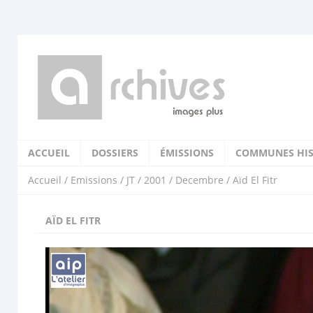
ACCUEIL
DOSSIERS
ÉMISSIONS
COMMUNES HIS
Accueil
/
Emissions
/
JT
/
2001
/
Decembre
/ Aïd El Fitr
AÏD EL FITR