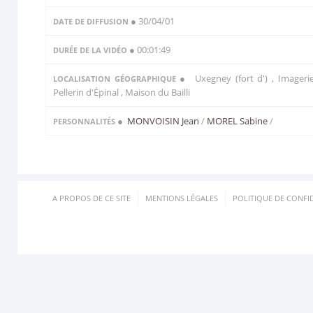
● 30/04/01
DATE DE DIFFUSION
● 00:01:49
DURÉE DE LA VIDÉO
● Uxegney (fort d') , Imageri
LOCALISATION GÉOGRAPHIQUE
Pellerin d'Épinal , Maison du Bailli
●
MONVOISIN Jean
/
MOREL Sabine
/
PERSONNALITÉS
A PROPOS DE CE SITE
MENTIONS LÉGALES
POLITIQUE DE CONFID