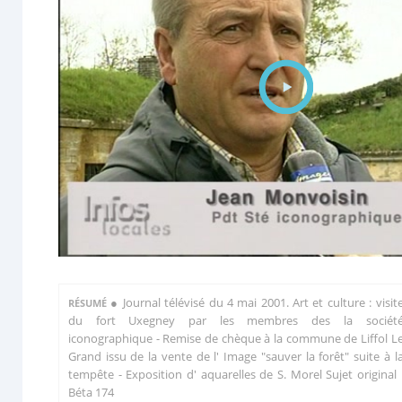
●
Journal télévisé du 4 mai 2001. Art et culture : visit
RÉSUMÉ
du fort Uxegney par les membres des la sociét
iconographique - Remise de chèque à la commune de Liffol L
Grand issu de la vente de l' Image "sauver la forêt" suite à l
tempête - Exposition d' aquarelles de S. Morel Sujet original 
Béta 174