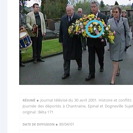
●
Journal télévisé du 30 avril 2001. Histoire et conflits 
RÉSUMÉ
Journée des déportés à Chantraine, Epinal et Dogneville Suje
original : Béta 171
● 30/04/01
DATE DE DIFFUSION