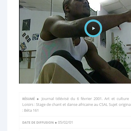
●
Journal télévisé du 6 février 2001. Art et culture 
RÉSUMÉ
Loisirs : Stage de chant et danse africaine au CSAL Sujet origina
: Béta 161
● 05/02/01
DATE DE DIFFUSION